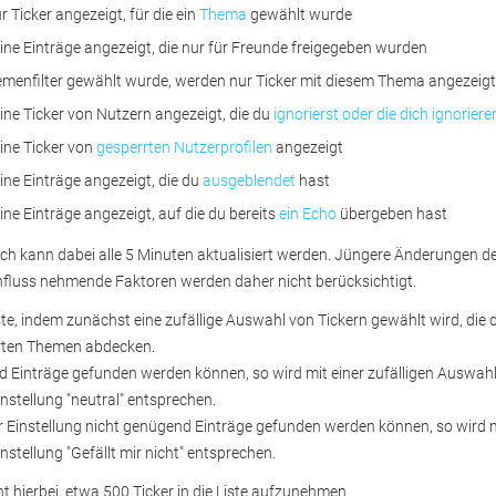
 Ticker angezeigt, für die ein 
Thema
gewählt wurde 
ne Einträge angezeigt, die nur für Freunde freigegeben wurden 
menfilter gewählt wurde, werden nur Ticker mit diesem Thema angezeigt 
ne Ticker von Nutzern angezeigt, die du 
ignorierst oder die dich ignoriere
ne Ticker von 
gesperrten Nutzerprofilen
angezeigt 
ne Einträge angezeigt, die du 
ausgeblendet
hast 
ne Einträge angezeigt, auf die du bereits 
ein Echo
übergeben hast 
ch kann dabei alle 5 Minuten aktualisiert werden. Jüngere Änderungen der
influss nehmende Faktoren werden daher nicht berücksichtigt.
iste, indem zunächst eine zufällige Auswahl von Tickern gewählt wird, die 
erten Themen abdecken.
d Einträge gefunden werden können, so wird mit einer zufälligen Auswahl 
Einstellung "neutral" entsprechen.
 Einstellung nicht genügend Einträge gefunden werden können, so wird mit
Einstellung "Gefällt mir nicht" entsprechen.
 hierbei, etwa 500 Ticker in die Liste aufzunehmen.