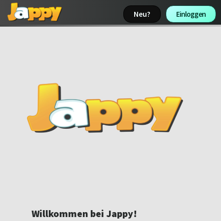
Neu? 
Einloggen 
Willkommen bei Jappy!