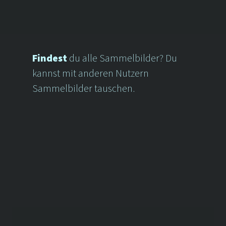
Findest
du alle Sammelbilder? Du 
kannst mit anderen Nutzern
Sammelbilder tauschen.