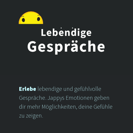
Erlebe
lebendige und gefühlvolle 
Gespräche. Jappys Emotionen geben
dir mehr Möglichkeiten, deine Gefühle
zu zeigen.