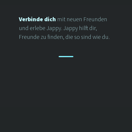
Verbinde dich
mit neuen Freunden 
und erlebe Jappy. Jappy hilft dir,
Freunde zu finden, die so sind wie du.