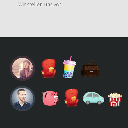
Wir stellen uns vor ... 