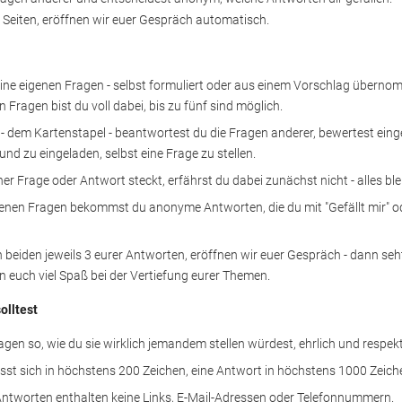
 Seiten, eröffnen wir euer Gespräch automatisch. 
eine eigenen Fragen - selbst formuliert oder aus einem Vorschlag überno
 Fragen bist du voll dabei, bis zu fünf sind möglich.
 - dem Kartenstapel - beantwortest du die Fragen anderer, bewertest ei
und zu eingeladen, selbst eine Frage zu stellen.
ner Frage oder Antwort steckt, erfährst du dabei zunächst nicht - alles bl
genen Fragen bekommst du anonyme Antworten, die du mit "Gefällt mir" ode
 beiden jeweils 3 eurer Antworten, eröffnen wir euer Gespräch - dann seht i
 euch viel Spaß bei der Vertiefung eurer Themen.
olltest
ragen so, wie du sie wirklich jemandem stellen würdest, ehrlich und respekt
asst sich in höchstens 200 Zeichen, eine Antwort in höchstens 1000 Zeich
ntworten enthalten keine Links, E-Mail-Adressen oder Telefonnummern.