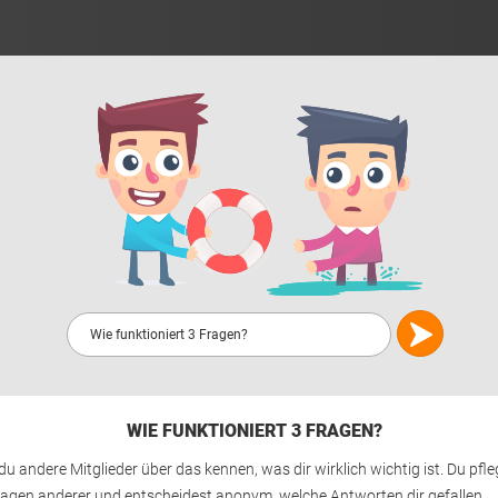
WIE FUNKTIONIERT 3 FRAGEN?
du andere Mitglieder über das kennen, was dir wirklich wichtig ist. Du pfle
ragen anderer und entscheidest anonym, welche Antworten dir gefallen.