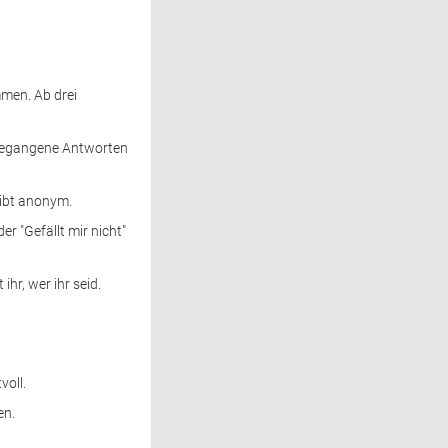
mmen. Ab drei
ngegangene Antworten
eibt anonym.
r "Gefällt mir nicht"
hr, wer ihr seid.
voll.
en.