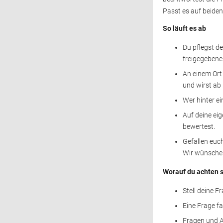
Passt es auf beiden
So läuft es ab
Du pflegst d
freigegebenen
An einem Ort
und wirst ab 
Wer hinter ei
Auf deine ei
bewertest.
Gefallen euch
Wir wünschen
Worauf du achten s
Stell deine F
Eine Frage f
Fragen und A