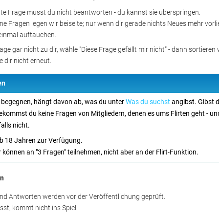
gte Frage musst du nicht beantworten - du kannst sie überspringen.
e Fragen legen wir beiseite; nur wenn dir gerade nichts Neues mehr vorli
einmal auftauchen.
age gar nicht zu dir, wähle "Diese Frage gefällt mir nicht" - dann sortieren
e dir nicht erneut.
en
n begegnen, hängt davon ab, was du unter 
Was du suchst
angibst. Gibst du
 bekommst du keine Fragen von Mitgliedern, denen es ums Flirten geht - u
alls nicht.
 ab 18 Jahren zur Verfügung.
 können an "3 Fragen" teilnehmen, nicht aber an der Flirt-Funktion.
en
und Antworten werden vor der Veröffentlichung geprüft.
st, kommt nicht ins Spiel.