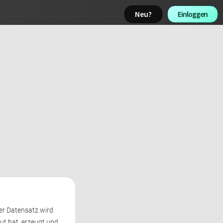
Neu? 
Einloggen 
er Datensatz wird 
t hat, erzeugt und 