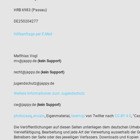
HRB 6983 (Passau) 
DE250204277 
Hilfeanfrage per E-Mail
Matthias Vogl 
ed.yppaj@vm
(kein Support)
ed.yppaj@thcer
(kein Support)
ed.yppaj@ztuhcsdneguj
Weitere Informationen zum Jugendschutz
ed.yppaj@wc
(kein Support)
photocase
,
envato
, Eigenmaterial,
twemoji
von Twitter nach 
CC-BY 4.0
, "Ca
Die Veröffentlichungen auf diesen Seiten unterliegen dem deutschen Urheberr
Vervielfältigung, Bearbeitung und jede Art der Verwertung ausserhalb der 
Betreibern der Seite oder des jeweiligen Verfassers. Downloads und Kopien d