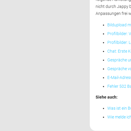
nicht durch Jappy 
Anpassungen frei w
Bildupload m
Profilbilder:
Profilbilder:
Chat: Erste 
Gespräche un
Gespräche vo
E-Mail-Adres
Fehler 502 B
Siehe auch:
Was ist ein 
Wie melde ich