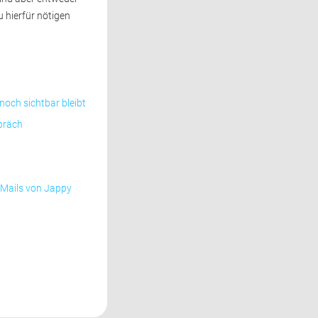
 hierfür nötigen
nnoch sichtbar bleibt
präch
-Mails von Jappy