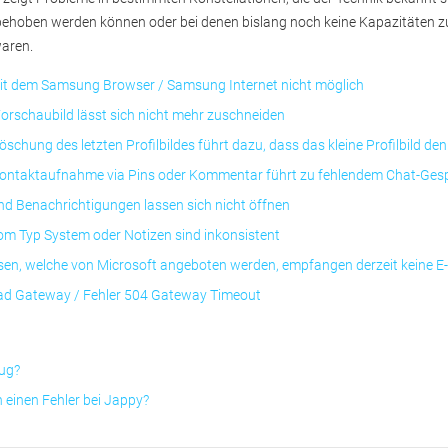
behoben werden können oder bei denen bislang noch keine Kapazitäten zu
aren.
it dem Samsung Browser / Samsung Internet nicht möglich
 Vorschaubild lässt sich nicht mehr zuschneiden
 Löschung des letzten Profilbildes führt dazu, dass das kleine Profilbild de
Kontaktaufnahme via Pins oder Kommentar führt zu fehlendem Chat-Ges
d Benachrichtigungen lassen sich nicht öffnen
m Typ System oder Notizen sind inkonsistent
sen, welche von Microsoft angeboten werden, empfangen derzeit keine E
ad Gateway / Fehler 504 Gateway Timeout
Bug?
 einen Fehler bei Jappy?