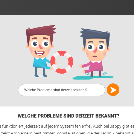
WELCHE PROBLEME SIND DERZEIT BEKANNT?
funktioniert jederzeit auf jedem System fehlerfrei. Auch bei Jappy gibt es
 zeigt Probleme in bestimmten Konstellationen, die der Technik bekannt 